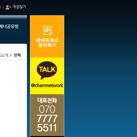
입
계정찾기
배너공유방
크소개
연혁