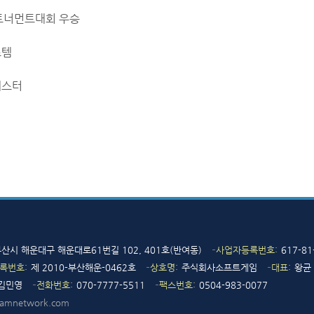
토너먼트대회 우승
스템
테스터
 부산시 해운대구 해운대로61번길 102, 401호(반여동)
사업자등록번호
617-81
록번호
제 2010-부산해운-0462호
상호명
주식회사소프트게임
대표
왕균
김민영
전화번호
070-7777-5511
팩스번호
0504-983-0077
hamnetwork.com