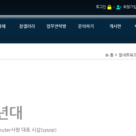
로그인
회원가
사례
참갤러리
업무연락방
문의하기
게시판
홈
참네트워
0년대
uter사랑 대표 시삽(sysop)