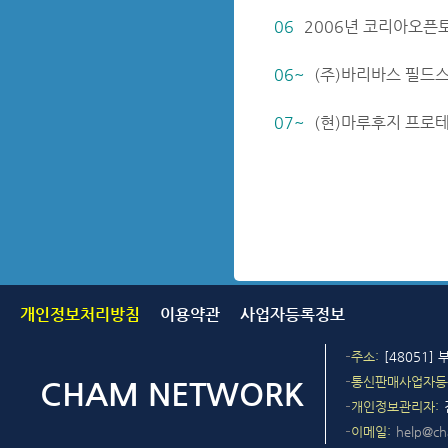
06
2006년 코리아오픈
06~
(주)바리바스 필드
07~
(현)마루후지 프로
개인정보처리방침
이용약관
사업자등록정보
주소
[48051]
통신판매사업자등
개인정보관리자
이메일
help@c