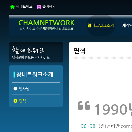
참네트워크
즐겨찾기
CHAMNETWORK
참네트워크소개
제작
낚시 사이트 전문 웹에이전시 참네트워크
연혁
참네트워크소개
인사말
연혁
199
96~98
(전)천리안 comp