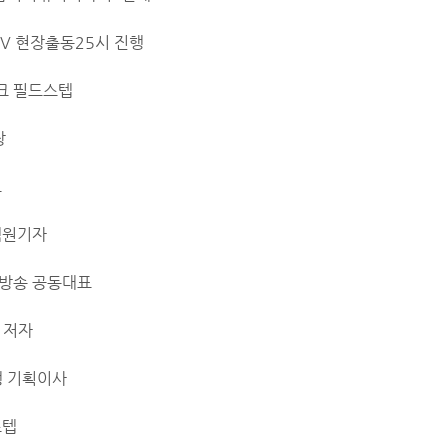
TV 현장출동25시 진행
크 필드스텝
장
표
객원기자
방송 공동대표
 저자
맹 기획이사
스텝