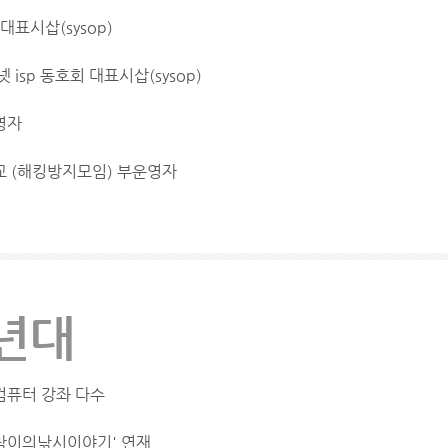
 대표시삽(sysop)
 isp 동호회 대표시삽(sysop)
영자
교 (해킹방지모임) 부운영자
0년대
컴퓨터 강좌 다수
'참이의낚시이야기' 연재