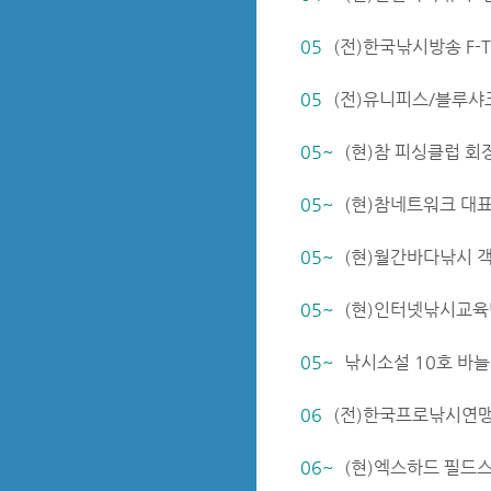
05
(전)한국낚시방송 F-
05
(전)유니피스/블루샤
05~
(현)참 피싱클럽 회
05~
(현)참네트워크 대
05~
(현)월간바다낚시 
05~
(현)인터넷낚시교육
05~
낚시소설 10호 바늘
06
(전)한국프로낚시연
06~
(현)엑스하드 필드