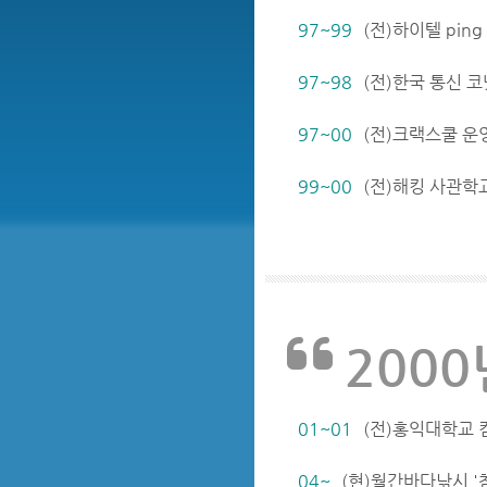
97~99
(전)하이텔 ping
97~98
(전)한국 통신 코넷
97~00
(전)크랙스쿨 운
99~00
(전)해킹 사관학
200
01~01
(전)홍익대학교 
04~
(현)월간바다낚시 